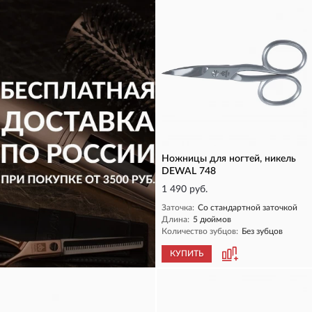
Ножницы для ногтей, никель
DEWAL 748
1 490 руб.
Заточка:
Со стандартной заточкой
Длина:
5 дюймов
Количество зубцов:
Без зубцов
КУПИТЬ
КУПИТЬ