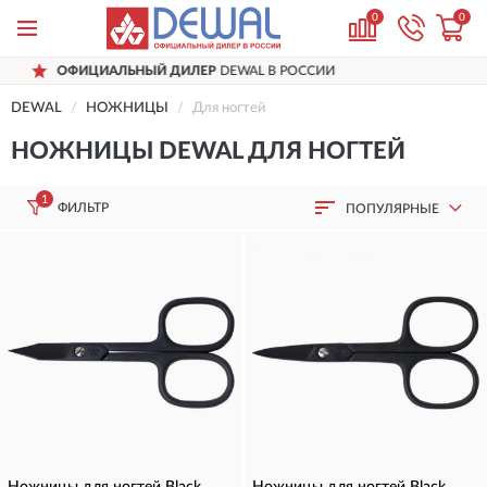
0
0
Р
DEWAL В РОССИИ
ДОСТАВИМ
ПО ВСЕ
DEWAL
НОЖНИЦЫ
Для ногтей
НОЖНИЦЫ DEWAL ДЛЯ НОГТЕЙ
1
ФИЛЬТР
ПОПУЛЯРНЫЕ