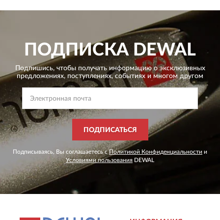
ПОДПИСКА
DEWAL
Подпишись, чтобы получать информацию о эксклюзивных
предложениях,
поступлениях, событиях и многом другом
ПОДПИСАТЬСЯ
Подписываясь, Вы соглашаетесь с
Политикой Конфиденциальности
и
Условиями пользования
DEWAL