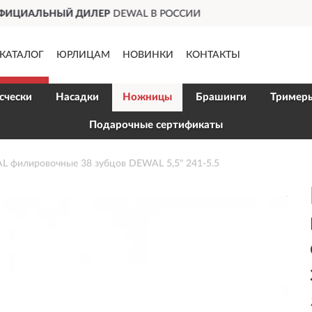
ИИ
ДОСТАВИМ
ПО ВСЕЙ РО
КАТАЛОГ
ЮРЛИЦАМ
НОВИНКИ
КОНТАКТЫ
счески
Насадки
Ножницы
Брашинги
Тример
Подарочные сертификаты
 филировочные 38 зубцов DEWAL 5,5" 241-5.5